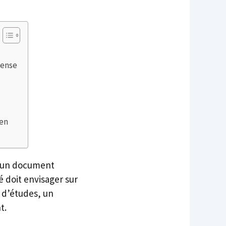
pense
ien
st un document
 doit envisager sur
u d’études, un
t.