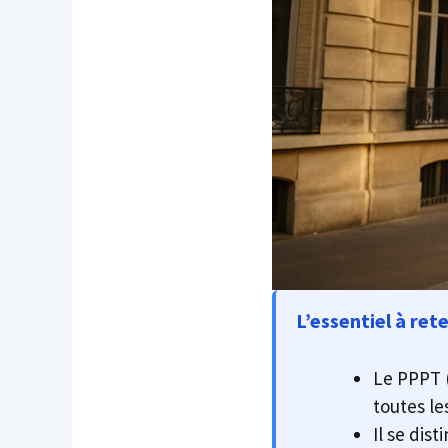
L’essentiel à rete
Le PPPT (
toutes le
Il se dis