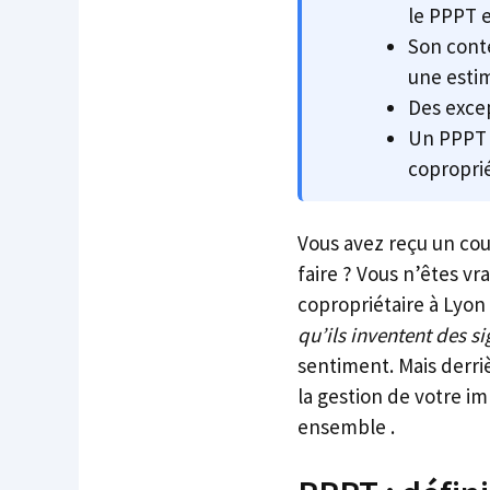
le PPPT e
Son conte
une esti
Des excep
Un PPPT b
coproprié
Vous avez reçu un cou
faire ? Vous n’êtes v
copropriétaire à Lyon
qu’ils inventent des si
sentiment. Mais derri
la gestion de votre i
ensemble .