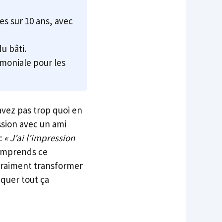
s sur 10 ans, avec
u bâti.
moniale pour les
avez pas trop quoi en
ssion avec un ami
:
« J’ai l’impression
omprends ce
 vraiment transformer
iquer tout ça