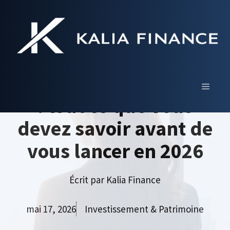
Aller
au
contenu
LMP (Loueur en
Meublé Professionnel)
MENU
: tout ce que vous
devez savoir avant de
vous lancer en 2026
Écrit par
Kalia Finance
mai 17, 2026
Investissement & Patrimoine