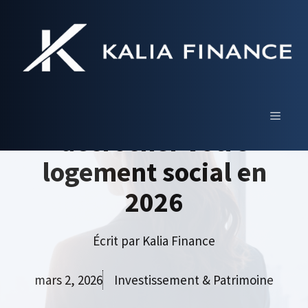
Aller
au
contenu
Loc annonce : le guide
complet pour
MENU
décrocher votre
logement social en
2026
Écrit par
Kalia Finance
mars 2, 2026
Investissement & Patrimoine