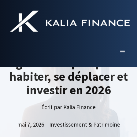
Aller
au
contenu
Pont de Sèvres
Boulogne-Billancourt :
MENU
guide complet pour
habiter, se déplacer et
investir en 2026
Écrit par
Kalia Finance
mai 7, 2026
Investissement & Patrimoine