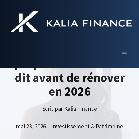
Aller
au
contenu
hemea : avis complet,
fonctionnement et ce
MENU
que personne ne vous
dit avant de rénover
en 2026
Écrit par
Kalia Finance
mai 23, 2026
Investissement & Patrimoine