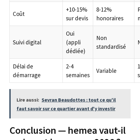
+10-15%
8-12%
P
Coût
sur devis
honoraires
Oui
Non
Suivi digital
(appli
standardisé
dédiée)
Délai de
2-4
1
Variable
démarrage
semaines
Lire aussi:
Sevran Beaudottes : tout ce qu'il
faut savoir sur ce quartier avant d'y investir
Conclusion — hemea vaut-il