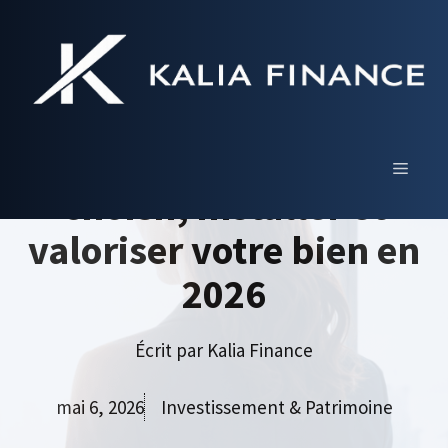
Aller
au
contenu
Garde corps acier : le
guide complet pour
MENU
choisir, installer et
valoriser votre bien en
2026
Écrit par
Kalia Finance
mai 6, 2026
Investissement & Patrimoine