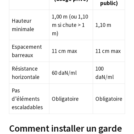
public)
1,00 m (ou 1,10
Hauteur
m si chute > 1
1,10 m
minimale
m)
Espacement
11 cm max
11 cm max
barreaux
Résistance
100
60 daN/ml
horizontale
daN/ml
Pas
d’éléments
Obligatoire
Obligatoire
escaladables
Comment installer un garde