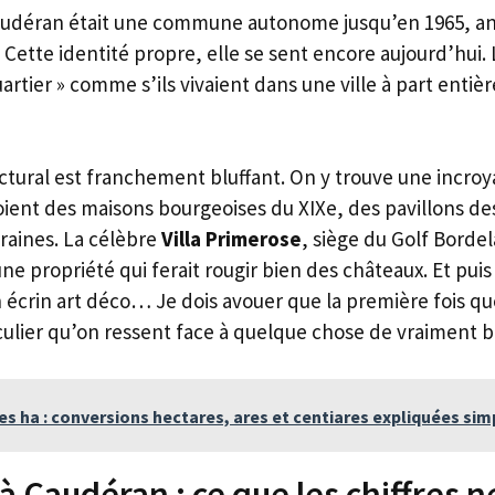
Caudéran était une commune autonome jusqu’en 1965, an
 Cette identité propre, elle se sent encore aujourd’hui.
artier » comme s’ils vivaient dans une ville à part entière
ctural est franchement bluffant. On y trouve une incroya
toient des maisons bourgeoises du XIXe, des pavillons de
aines. La célèbre
Villa Primerose
, siège du Golf Bordel
ne propriété qui ferait rougir bien des châteaux. Et puis i
écrin art déco… Je dois avouer que la première fois que 
ticulier qu’on ressent face à quelque chose de vraiment 
es ha : conversions hectares, ares et centiares expliquées si
à Caudéran : ce que les chiffres n