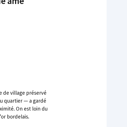
ie âme
e de village préservé
u quartier — a gardé
imité. On est loin du
’or bordelais.