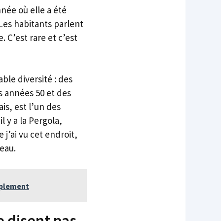
née où elle a été
 Les habitants parlent
. C’est rare et c’est
ble diversité : des
s années 50 et des
ais, est l’un des
l y a la Pergola,
j’ai vu cet endroit,
beau.
mplement
e disent pas