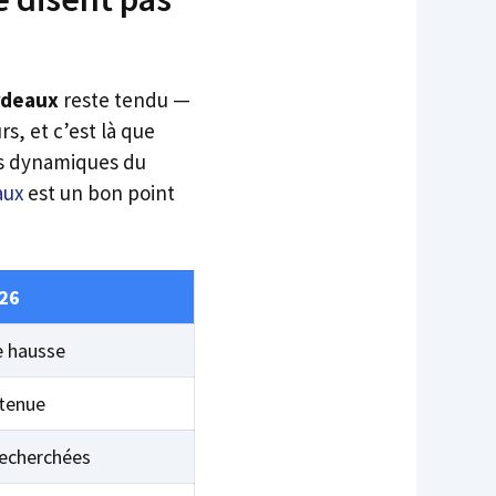
rdeaux
reste tendu —
s, et c’est là que
les dynamiques du
aux
est un bon point
26
e hausse
tenue
recherchées