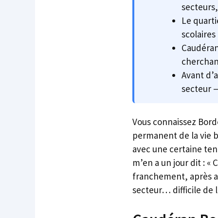
secteurs,
Le quart
scolaires
Caudéran 
cherchant
Avant d’a
secteur —
Vous connaissez Borde
permanent de la vie 
avec une certaine te
m’en a un jour dit : «
franchement, après av
secteur… difficile de l